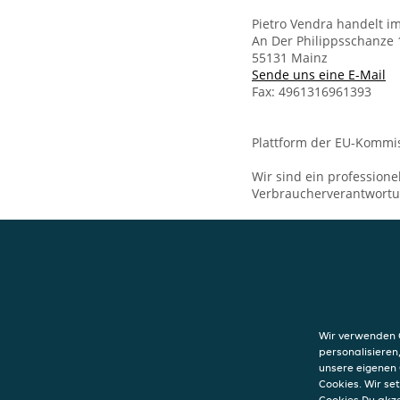
Pietro Vendra handelt i
An Der Philippsschanze 
55131 Mainz
Sende uns eine E-Mail
Fax: 4961316961393
Plattform der EU-Kommis
Wir sind ein professione
Verbraucherverantwort
KONTAKT
Pizzeria da Pietr
Mainz
Wir verwenden C
An Der Philipps
personalisieren
55131
Mainz
unsere eigenen 
Cookies. Wir s
Cookies Du akz