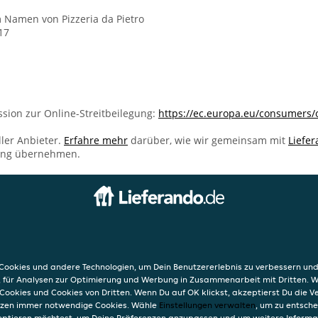
m Namen von Pizzeria da Pietro
17
sion zur Online-Streitbeilegung:
https://ec.europa.eu/consumers/
ller Anbieter.
Erfahre mehr
darüber, wie wir gemeinsam mit
Liefe
ung übernehmen.
INFO
o
AGB
Datensc
ookies und andere Technologien, um Dein Benutzererlebnis zu verbessern und
schanze 17
Verwend
, für Analysen zur Optimierung und Werbung in Zusammenarbeit mit Dritten. 
Impres
Cookies und Cookies von Dritten. Wenn Du auf OK klickst, akzeptierst Du die 
etzen immer notwendige Cookies. Wähle
Einstellungen verwalten
, um zu entsch
eptieren möchtest, um Deine Präferenzen anzupassen und um weitere Informa